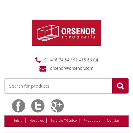
91 416 74 54 / 91 415 66 04
orsenor@orsenor.com
Buscar
por:
Inicio
Nosotros
Servicio Técnico
Productos
Noticias