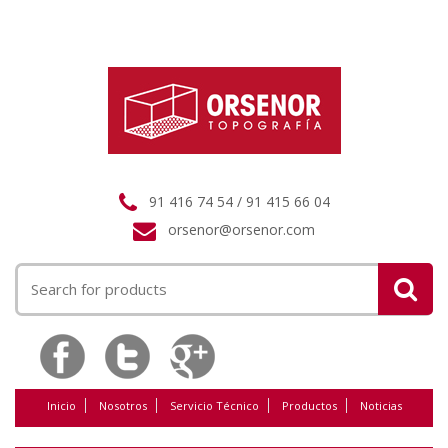
91 416 74 54 / 91 415 66 04
orsenor@orsenor.com
Buscar
por:
Inicio
Nosotros
Servicio Técnico
Productos
Noticias