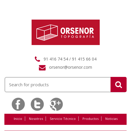
91 416 74 54 / 91 415 66 04
orsenor@orsenor.com
Buscar
por:
Inicio
Nosotros
Servicio Técnico
Productos
Noticias